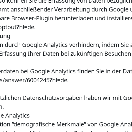
o können Sie die Erfassung von Daten bezüglic
samt anschließender Verarbeitung durch Google 
bare Browser-Plugin herunterladen und installier
optout?hl=de.
sung
n durch Google Analytics verhindern, indem Sie a
 Erfassung Ihrer Daten bei zukünftigen Besuchen
daten bei Google Analytics finden Sie in der D
cs/answer/6004245?hl=de.
etzlichen Datenschutzvorgaben haben wir mit Go
n.
 Analytics
ion “demografische Merkmale” von Google Analyti