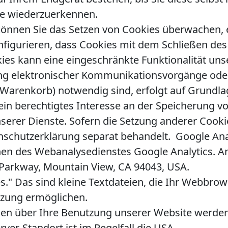
te wiederzuerkennen.
nnen Sie das Setzen von Cookies überwachen, e
nfigurieren, dass Cookies mit dem Schließen de
ies kann eine eingeschränkte Funktionalität uns
ng elektronischer Kommunikationsvorgänge oder 
Warenkorb) notwendig sind, erfolgt auf Grundlage 
ein berechtigtes Interesse an der Speicherung vo
serer Dienste. Sofern die Setzung anderer Cookie
enschutzerklärung separat behandelt. Google Ana
en des Webanalysedienstes Google Analytics. An
 Parkway, Mountain View, CA 94043, USA.
." Das sind kleine Textdateien, die Ihr Webbrow
tzung ermöglichen.
nen über Ihre Benutzung unserer Website werden
rver-Standort ist im Regelfall die USA.